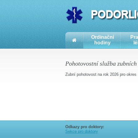
Ordinační
Pra
hodiny
lé
Pohotovostní služba zubních
Zubní pohotovost na rok 2026 pro okres 
Odkazy pro doktory:
Sekce pro doktory