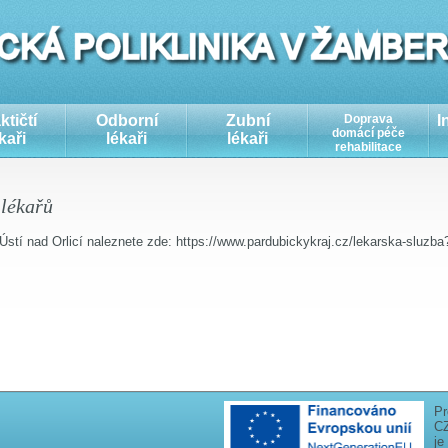
ktičtí
Odborní
Zubní
Doprava
I
domácí péče
kaři
lékaři
lékaři
rehabilitace
 lékařů
Ústí nad Orlicí naleznete zde: https://www.pardubickykraj.cz/lekarska-sluzb
Pr
CZ
je