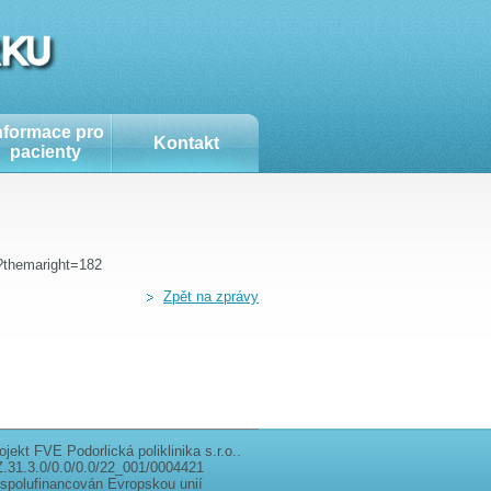
nformace pro
Kontakt
pacienty
a?themaright=182
Zpět na zprávy
ojekt FVE Podorlická poliklinika s.r.o..
.31.3.0/0.0/0.0/22_001/0004421
 spolufinancován Evropskou unií